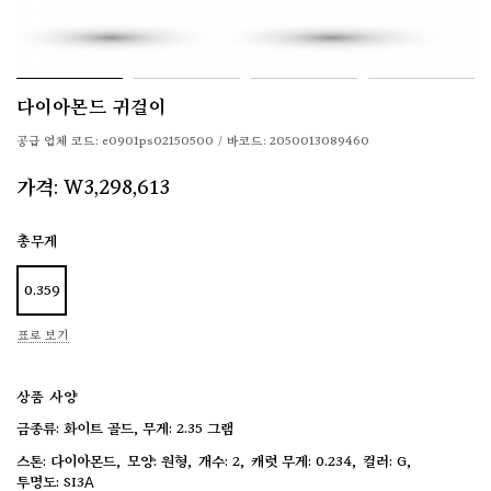
다이아몬드 귀걸이
공급 업체 코드:
e0901ps02150500
/
바코드:
2050013089460
가격:
W3,298,613
총무게
0.359
표로 보기
상품 사양
금종류: 화이트 골드, 무게: 2.35 그램
다이아몬드
원형
2
0.234
G
SI3А