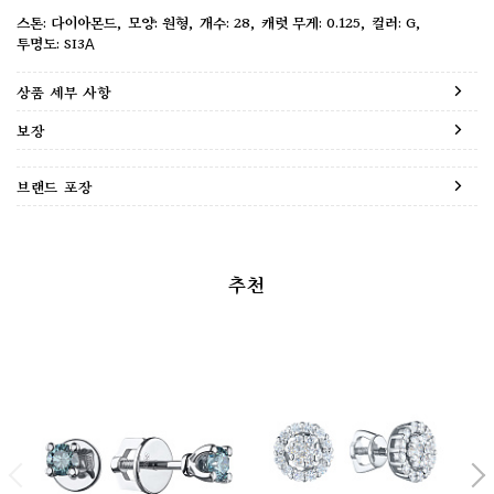
다이아몬드
원형
28
0.125
G
SI3А
상품 세부 사항
보장
브랜드 포장
추천