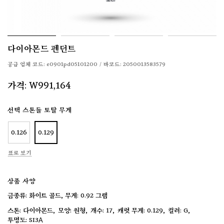
다이아몬드 펜던트
공급 업체 코드:
e0901pd05101200
/
바코드:
2050013583579
가격:
W991,164
선택 스톤들 토탈 무게
0.126
0.129
표로 보기
상품 사양
금종류: 화이트 골드, 무게: 0.92 그램
다이아몬드
원형
17
0.129
G
SI3А