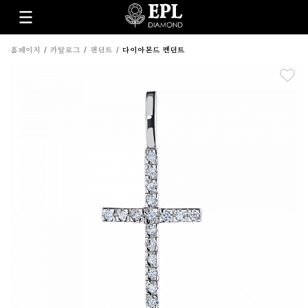
홈페이지
카탈로그
팬던트
다이아몬드 펜던트